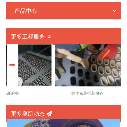
产品中心
更多工程服务

焕新服务
除尘布袋拆装服务
更多奥凯动态
