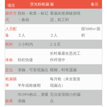
荧光粉检漏
漏
备注
项目
操作方
投粉－检查－标记
看漏灰推测破袋情
式
－换袋
况，耗工时
人员配
按5000㎡面
备
２人
２人
积
耗时
２小时内
2-３天
长时暴露在恶劣工
体验
轻松快捷
作环境中
定位
准确，可发现漏点
模糊，时有遗漏
检漏频
每月检（未全面发
率
半年或检修期
现漏点）
99.99%检出，测量
无法发现细小的漏
效果
准确
点