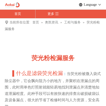
Language
首页
更多
当前所在位置:
首页
»
奥凯资讯
»
工程与服务
»
荧光粉检
漏服务
荧光粉检漏服务
▌
什么是滤袋荧光检漏
：
当荧光粉被撒入袋式
除尘器中，它会飘向阻力小的地方，并聚积在泄漏点的周
围，此时用单色灯照射就能轻易地找到泄漏点并清楚地知
道泄漏程度。
此种手段可以有效快速的排查出破损破袋以
及设备漏点，很大的节省了检修时间与人力资源，安全高