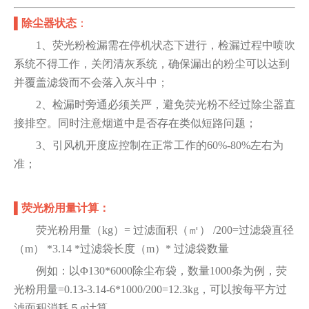
▌除尘器状态
：
1、荧光粉检漏需在停机状态下进行，检漏过程中喷吹
系统不得工作，关闭清灰系统，确保漏出的粉尘可以达到
并覆盖滤袋而不会落入灰斗中；
2、检漏时旁通必须关严，避免荧光粉不经过除尘器直
接排空。同时注意烟道中是否存在类似短路问题；
3、引风机开度应控制在正常工作的60%-80%左右为
准；
▌
荧光粉用量计算：
荧光粉用量（kg）= 过滤面积（㎡） /200=过滤袋直径
（m） *3.14 *过滤袋长度（m）* 过滤袋数量
例如：以Φ130*6000除尘布袋，数量1000条为例，荧
光粉用量=0.13-3.14-6*1000/200=12.3kg，可以按每平方过
滤面积消耗５g计算。