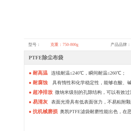
型号：
克重：750-800g
产品品牌：
PTFE除尘布袋
●
耐高温
连续耐温≤240℃，瞬间耐温≤260℃；
耐腐蚀
●
具有惰性和化学稳定性，能够在酸、
●
超净排放
微纳米级别的孔隙结构，可以有效过
易清灰
●
表面光滑具有低表面张力，不易粘附颗
抗机械磨损
●
奥凯PTFE滤袋耐
磨性能出色，在