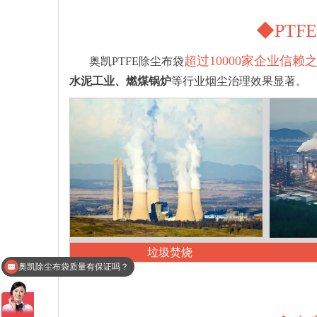
◆PT
超过10000家企业信赖
奥凯PTFE除尘布袋
水泥工业、燃煤锅炉
等行业烟尘治理效果显著。
垃圾焚烧
快速走进江苏奥凯