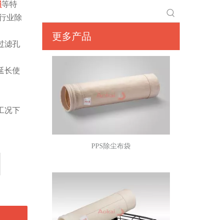
损
等特
行业除
P84除尘滤袋
更多产品
过滤孔
延长使
工况下
PPS除尘布袋