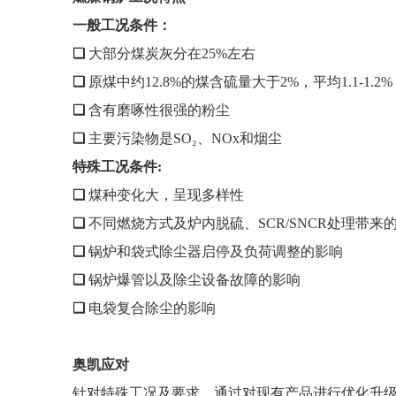
一般工况条件：
❏
大部分煤炭灰分在25%左右
❏
原煤中约12.8%的煤含硫量大于2%，平均1.1-1.2%
❏
含有磨啄性很强的粉尘
❏
主要污染物是SO₂、NOx和烟尘
特殊工况条件:
❏
煤种变化大，呈现多样性
❏
不同燃烧方式及炉内脱硫、SCR/SNCR处理带来
❏
锅炉和袋式除尘器启停及负荷调整的影响
❏
锅炉爆管以及除尘设备故障的影响
❏
电袋复合除尘的影响
奥凯应对
针对特殊工况及要求，通过对现有产品进行优化升