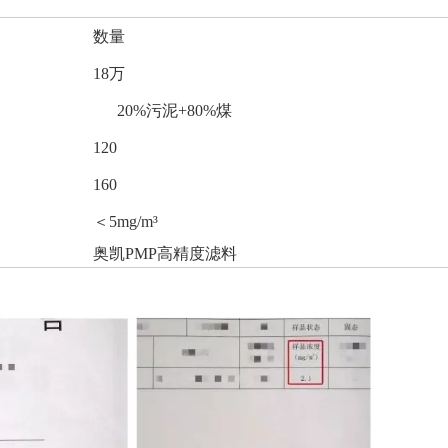
数量
18万
20%污泥+80%煤
120
160
＜5mg/m³
奥凯PMP高精度滤料