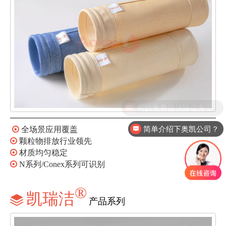
简单介绍下奥凯公司？

全场景应用覆盖

颗粒物排放行业领先

材质均匀稳定

N系列/Conex系列可识别
®
凯瑞洁

产品系列