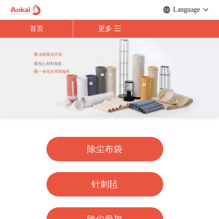
Language
首页
更多

滤袋量身定制

核心材料复配

一体化全周期服务
除尘布袋
针刺毡