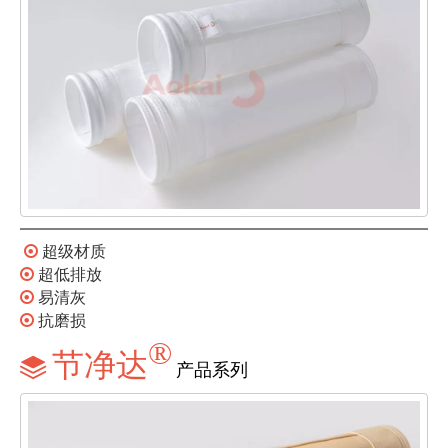

超级材质

超低排放

易清灰

抗磨损
®
节净达

产品系列