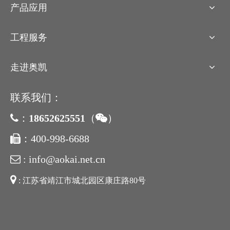
产品应用
工程服务
走进奥凯
联系我们：
18652625551
（
）

：

：400-998-6688

: info@aokai.net.cn


: 江苏省靖江市城北园区康庄路80号